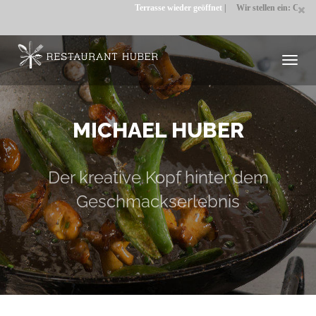
Terrasse wieder geöffnet
|
Wir stellen ein: COMM
Toggl
navig
MICHAEL HUBER
Der kreative Kopf hinter dem
Geschmackserlebnis