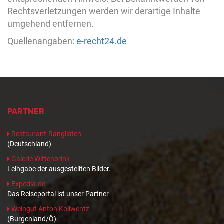
Rechtsverletzungen werden wir derartige Inhalte
umgehend entfernen.
Quellenangaben:
e-recht24.de
PARTNER
Restaurant-Ranglisten
(Deutschland)
Galerie Wittenbrink
Leihgabe der ausgestellten Bilder.
Expedia.de
Das Reiseportal ist unser Partner
Weingut Anton Kollwentz
(Burgenland/Ö)