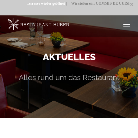
Terrasse wieder geöffnet
|
Wir stellen ein: COMMIS DE CUISINE / JUNGKO
Toggl
navig
AKTUELLES
Alles rund um das Restaurant