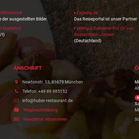
 Wittenbrink
Expedia.de
 der ausgestellten Bilder.
Das Reiseportal ist unser Partner
 Eberlehof
Weingut Geheimer Rat Dr. von
/I)
Bassermann-Jordan
(Deutschland)
ANSCHRIFT
Ö
Newtonstr. 13, 81679 München
M
A
Telefon: +49 89 985152
info@huber-restaurant.de
S
Wegbeschreibung
Mi
Newsletter Abonnieren
So