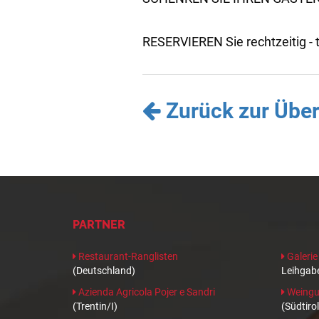
RESERVIEREN Sie rechtzeitig - t
Zurück zur Über
PARTNER
Restaurant-Ranglisten
Galerie
(Deutschland)
Leihgabe
Azienda Agricola Pojer e Sandri
Weingut
(Trentin/I)
(Südtirol