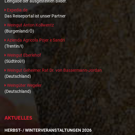
Leihgabe der ausgestellten Bilder.
Expedia.de
Das Reiseportal ist unser Partner
Weingut Anton Kollwentz
(Burgenland/Ö)
Azienda Agricola Pojer e Sandri
(Trentin/I)
Weingut Eberlehof
(Südtirol/I)
Weingut Geheimer Rat Dr. von Bassermann-Jordan
(Deutschland)
Weingüter Wegeler
(Deutschland)
AKTUELLES
HERBST- / WINTERVERANSTALTUNGEN 2026