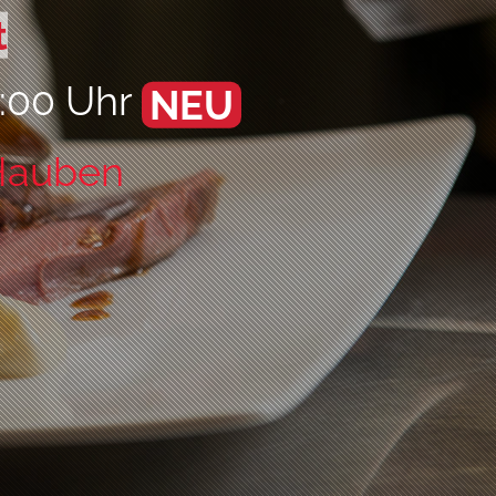
t
6:00 Uhr
NEU
auben