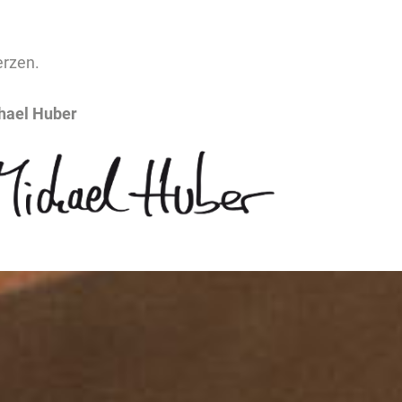
erzen.
hael Huber